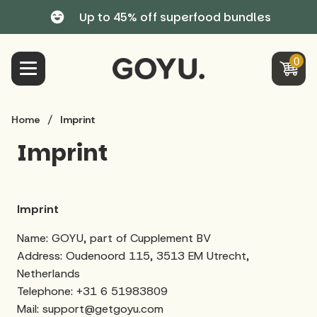
Up to 45% off superfood bundles
0
Skip
/
Home
Imprint
to
content
Imprint
Imprint
Name: GOYU, part of Cupplement BV
Address: Oudenoord 115, 3513 EM Utrecht,
Netherlands
Telephone:
+31
6 51983809
Mail: support@getgoyu.com