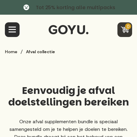
Tot 25% korting alle multipacks
0
Meteen
/
Home
Afval collectie
naar
de
content
Eenvoudig je afval
doelstellingen bereiken
Onze afval supplementen bundle is speciaal
samengesteld om je te helpen je doelen te bereiken.
Deze bundle draagt bij aan het behoud van een