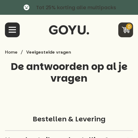
Tot 25% korting alle multipacks
0
Meteen
/
Home
Veelgestelde vragen
naar
de
De antwoorden op al je
content
vragen
Bestellen & Levering